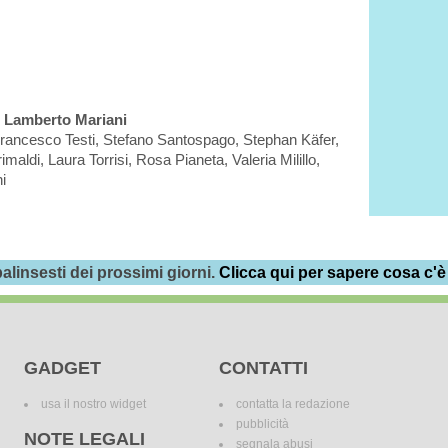
i, Lamberto Mariani
Francesco Testi, Stefano Santospago, Stephan Käfer,
aldi, Laura Torrisi, Rosa Pianeta, Valeria Milillo,
i
alinsesti dei prossimi giorni.
Clicca qui per sapere cosa c'è
GADGET
CONTATTI
usa il nostro widget
contatta la redazione
pubblicità
NOTE LEGALI
segnala abusi