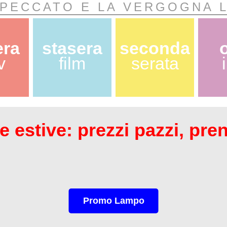
 PECCATO E LA VERGOGNA 
era
stasera
seconda
v
film
serata
 estive: prezzi pazzi, pre
Promo Lampo