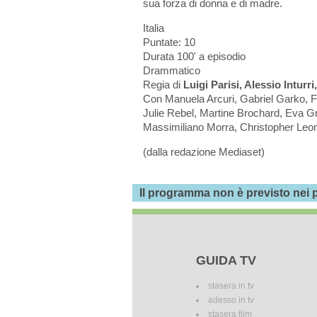
sua forza di donna
e di madre.
Italia
Puntate: 10
Durata 100' a episodio
Drammatico
Regia di
Luigi Parisi, Alessio Inturr
Con
Manuela Arcuri, Gabriel Garko, 
Julie Rebel, Martine Brochard, Eva Grim
Massimiliano Morra, Christopher Leon
(dalla redazione Mediaset)
Il programma non è previsto nei p
GUIDA TV
stasera in tv
adesso in tv
stasera film