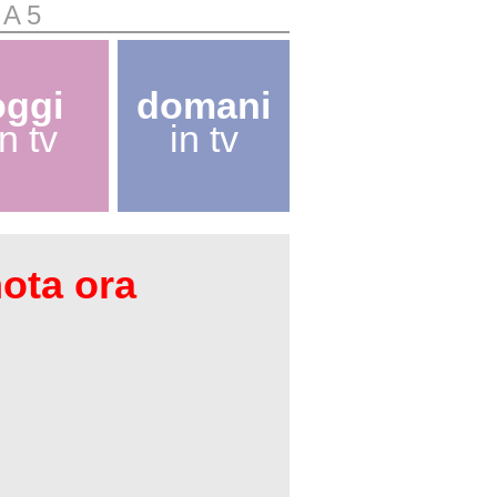
LA5
oggi
domani
in tv
in tv
nota ora