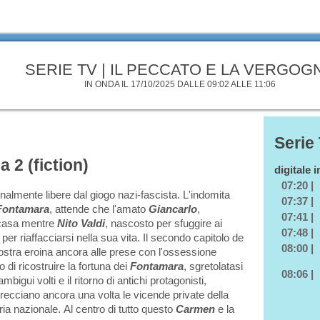
SERIE TV | IL PECCATO E LA VERGOG
IN ONDA IL 17/10/2025 DALLE 09:02 ALLE 11:06
Serie
a 2 (fiction)
digitale 
07:20 |
inalmente libere dal giogo nazi-fascista. L'indomita
07:37 |
Fontamara
, attende che l'amato
Giancarlo
,
07:41 |
a casa mentre
Nito Valdi
, nascosto per sfuggire ai
07:48 |
per riaffacciarsi nella sua vita. Il secondo capitolo de
08:00 |
ostra eroina ancora alle prese con l'ossessione
o di ricostruire la fortuna dei
Fontamara
, sgretolatasi
08:06 |
mbigui volti e il ritorno di antichi protagonisti,
intrecciano ancora una volta le vicende private della
ria nazionale.
Al centro di tutto questo
Carmen
e la