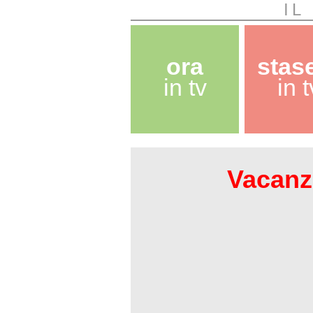
IL
ora
stas
in tv
in t
Vacanze