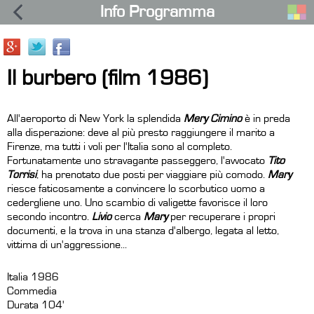
Info Programma
Il burbero (film 1986)
All'aeroporto di New York la splendida
Mery Cimino
è in preda
alla disperazione: deve al più presto raggiungere il marito a
Firenze, ma tutti i voli per l'Italia sono al completo.
Fortunatamente uno stravagante passeggero, l'avvocato
Tito
Torrisi
, ha prenotato due posti per viaggiare più comodo.
Mary
riesce faticosamente a convincere lo scorbutico uomo a
cedergliene uno. Uno scambio di valigette favorisce il loro
secondo incontro.
Livio
cerca
Mary
per recuperare i propri
documenti, e la trova in una stanza d'albergo, legata al letto,
vittima di un'aggressione...
Italia 1986
Commedia
Durata 104'