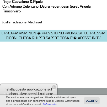
Regia
Castellano & Pipolo
Con
Adriano Celentano, Debra Feuer, Jean Sorel, Angela
Finocchiaro
(dalla redazione Mediaset)
IL PROGRAMMA NON � PREVISTO NEI PALINSESTI DEI PROSSIMI
GIORNI.
CLICCA QUI PER SAPERE COSA C'� ADESSO IN TV.
×
Installa questa applicazione sul
tuo dispositivo: premi il pulsante
Per assicurare una navigazione ottimale e altri servizi, questo
e poi
Aggiungi collegamento
.
sito è predisposto per consentire l'uso di Cookies. Continuando
ACCETTO
TUTTI
FILM
INFORMAZIONE
ALTRE
si accettano i Cookies secondo
l'informativa.