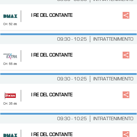
I RE DEL CONTANTE
CH: 52 dtt
09:30 - 10:25
INTRATTENIMENTO
I RE DEL CONTANTE
CH: 55 dtt
09:30 - 10:25
INTRATTENIMENTO
I RE DEL CONTANTE
CH: 35 dtt
09:30 - 10:25
INTRATTENIMENTO
I RE DEL CONTANTE