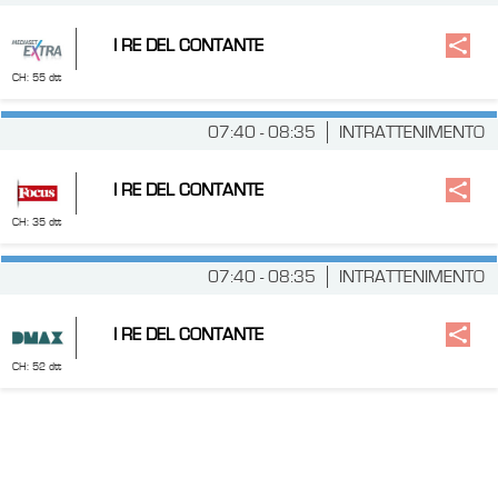
I RE DEL CONTANTE
CH: 55 dtt
07:40 - 08:35
INTRATTENIMENTO
I RE DEL CONTANTE
CH: 35 dtt
07:40 - 08:35
INTRATTENIMENTO
I RE DEL CONTANTE
CH: 52 dtt