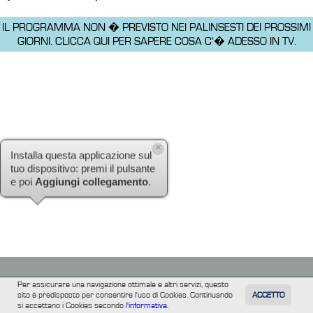
IL PROGRAMMA NON � PREVISTO NEI PALINSESTI DEI PROSSIMI
GIORNI.
CLICCA QUI PER SAPERE COSA C'� ADESSO IN TV.
×
Installa questa applicazione sul
tuo dispositivo: premi il pulsante
e poi
Aggiungi collegamento
.
Per assicurare una navigazione ottimale e altri servizi, questo
sito è predisposto per consentire l'uso di Cookies. Continuando
ACCETTO
TUTTI
FILM
INFORMAZIONE
ALTRE
si accettano i Cookies secondo
l'informativa.