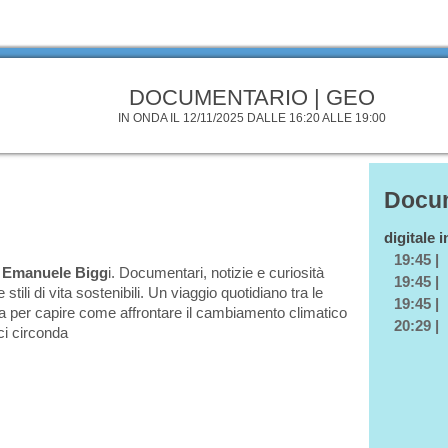
DOCUMENTARIO | GEO
IN ONDA IL 12/11/2025 DALLE 16:20 ALLE 19:00
Docum
digitale 
19:45 |
Emanuele Bigg
i. Documentari, notizie e curiosità
19:45 |
 stili di vita sostenibili. Un viaggio quotidiano tra le
19:45 |
neta per capire come affrontare il cambiamento climatico
20:29 |
ci circonda