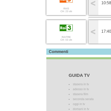
10:58
RAI5
CH: 23 dtt
17:40
RAITRE
CH: 03 dtt
Commenti
GUIDA TV
stasera in tv
adesso in tv
stasera film
seconda serata
oggi in tv
domani in tv