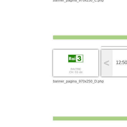
banner_pagina_970x250_C.php
12:50
RAITRE
CH: 03 dtt
banner_pagina_970x250_D.php