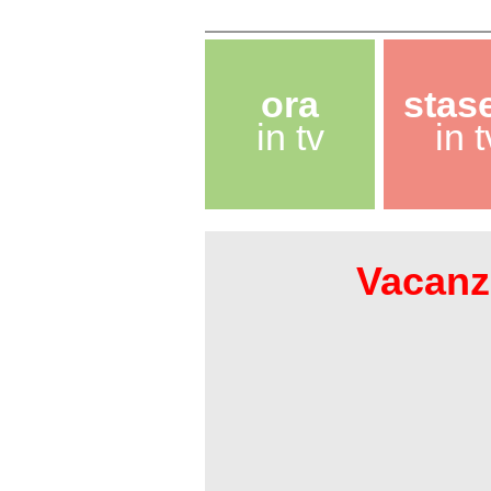
ora
stas
in tv
in t
Vacanze