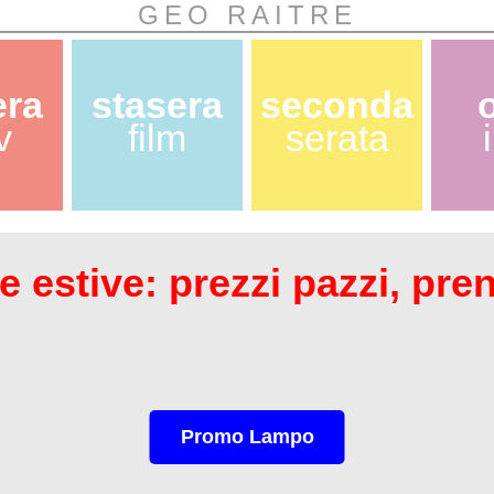
GEO RAITRE
era
stasera
seconda
v
film
serata
 estive: prezzi pazzi, pre
Promo Lampo