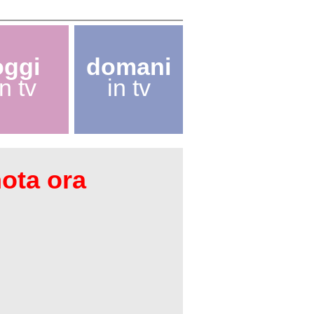
oggi
domani
in tv
in tv
nota ora