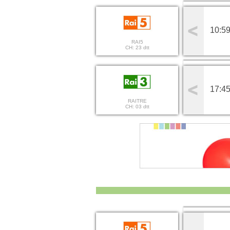
10:59
RAI5
CH: 23 dtt
17:45
RAITRE
CH: 03 dtt