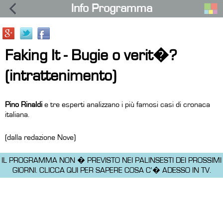
Info Programma
Faking It - Bugie o verit�?
(intrattenimento)
Pino Rinaldi
e tre esperti analizzano i più famosi casi di cronaca
italiana.
(dalla redazione Nove)
IL PROGRAMMA NON � PREVISTO NEI PALINSESTI DEI PROSSIMI
GIORNI.
CLICCA QUI PER SAPERE COSA C'� ADESSO IN TV.