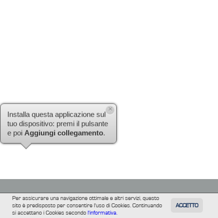
×
Installa questa applicazione sul
tuo dispositivo: premi il pulsante
e poi
Aggiungi collegamento
.
Per assicurare una navigazione ottimale e altri servizi, questo
sito è predisposto per consentire l'uso di Cookies. Continuando
ACCETTO
TUTTI
FILM
INFORMAZIONE
ALTRE
si accettano i Cookies secondo
l'informativa.