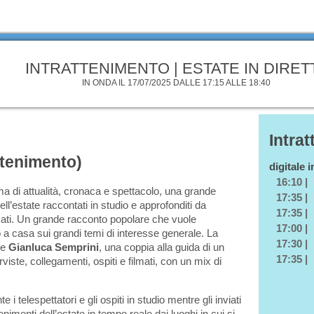
INTRATTENIMENTO | ESTATE IN DIRET
IN ONDA IL 17/07/2025 DALLE 17:15 ALLE 18:40
Intra
attenimento)
digitale 
16:10 |
 di attualità, cronaca e spettacolo, una grande
17:35 |
dell’estate raccontati in studio e approfonditi da
17:35 |
ilmati. Un grande racconto popolare che vuole
17:00 |
 a casa sui grandi temi di interesse generale. La
17:30 |
e
Gianluca Semprini
, una coppia alla guida di un
17:35 |
erviste, collegamenti, ospiti e filmati, con un mix di
i telespettatori e gli ospiti in studio mentre gli inviati
menti dell’estate in tempo reale dai luoghi in cui si