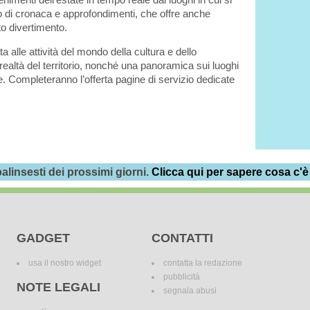
o di cronaca e approfondimenti, che offre anche
o divertimento.
a alle attività del mondo della cultura e dello
realtà del territorio, nonché una panoramica sui luoghi
e. Completeranno l’offerta pagine di servizio dedicate
alinsesti dei prossimi giorni.
Clicca qui per sapere cosa c'è
GADGET
CONTATTI
usa il nostro widget
contatta la redazione
pubblicità
NOTE LEGALI
segnala abusi