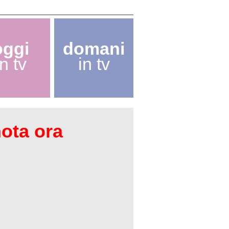
oggi
domani
in tv
in tv
nota ora