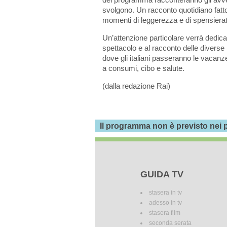
svolgono. Un racconto quotidiano fatt
momenti di leggerezza e di spensierat
Un’attenzione particolare verrà dedicat
spettacolo e al racconto delle diverse 
dove gli italiani passeranno le vacanz
a consumi, cibo e salute.
(dalla redazione Rai)
Il programma non è previsto nei p
GUIDA TV
stasera in tv
adesso in tv
stasera film
seconda serata