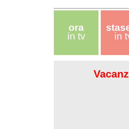
ora
stas
in tv
in t
Vacanze