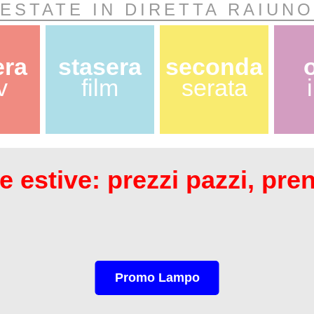
ESTATE IN DIRETTA RAIUNO
era
stasera
seconda
v
film
serata
 estive: prezzi pazzi, pre
Promo Lampo