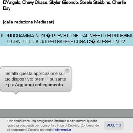
D'Angelo, Chevy Chase, Skyler Gisondo, Steele Stebbins, Charlie
Day
(dalla redazione Mediaset)
IL PROGRAMMA NON � PREVISTO NEI PALINSESTI DEI PROSSIMI
GIORNI.
CLICCA QUI PER SAPERE COSA C'� ADESSO IN TV.
×
Installa questa applicazione sul
tuo dispositivo: premi il pulsante
e poi
Aggiungi collegamento
.
Per assicurare una navigazione ottimale e altri servizi, questo
sito è predisposto per consentire l'uso di Cookies. Continuando
ACCETTO
TUTTI
FILM
INFORMAZIONE
ALTRE
si accettano i Cookies secondo
l'informativa.