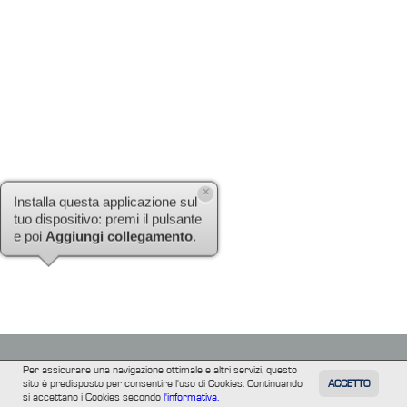
×
Installa questa applicazione sul
tuo dispositivo: premi il pulsante
e poi
Aggiungi collegamento
.
Per assicurare una navigazione ottimale e altri servizi, questo
sito è predisposto per consentire l'uso di Cookies. Continuando
ACCETTO
TUTTI
FILM
INFORMAZIONE
ALTRE
si accettano i Cookies secondo
l'informativa.