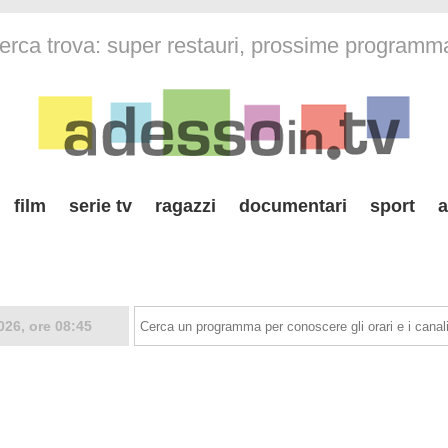
erca trova: super restauri, prossime programm
film
serie tv
ragazzi
documentari
sport
a
026, ore 08:45