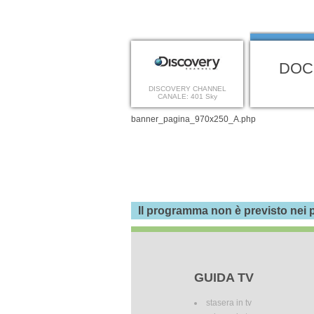
DOC
DISCOVERY CHANNEL
CANALE: 401 Sky
banner_pagina_970x250_A.php
Il programma non è previsto nei p
GUIDA TV
stasera in tv