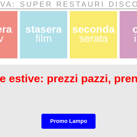
OVA: SUPER RESTAURI DISC
era
stasera
seconda
v
film
serata
 estive: prezzi pazzi, pre
Promo Lampo