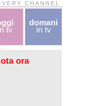
OVERY CHANNEL
oggi
domani
in tv
in tv
nota ora