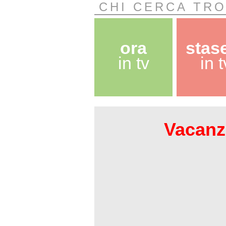
CHI CERCA TR
ora
stas
in tv
in t
Vacanze