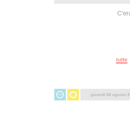
C'er
tutte
giovedì 06 agosto 2