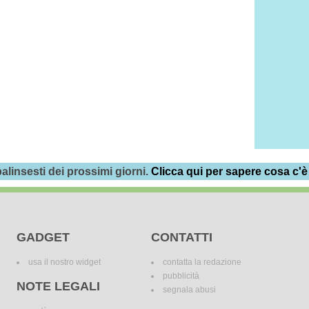
alinsesti dei prossimi giorni.
Clicca qui per sapere cosa c'è
GADGET
CONTATTI
usa il nostro widget
contatta la redazione
pubblicità
NOTE LEGALI
segnala abusi