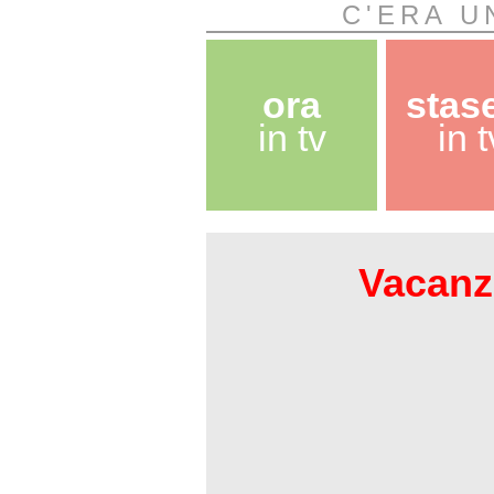
C'ERA U
ora
stas
in tv
in t
Vacanze