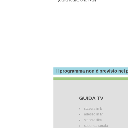
Il programma non è previsto nei p
GUIDA TV
stasera in tv
adesso in tv
stasera film
seconda serata