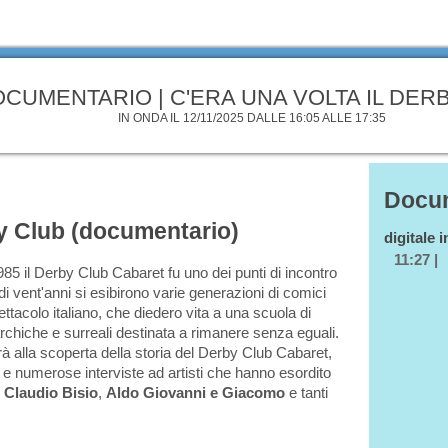
CUMENTARIO | C'ERA UNA VOLTA IL DER
IN ONDA IL 12/11/2025 DALLE 16:05 ALLE 17:35
Docum
by Club (documentario)
digitale 
11:27 |
 1985 il Derby Club Cabaret fu uno dei punti di incontro
di vent'anni si esibirono varie generazioni di comici
pettacolo italiano, che diedero vita a una scuola di
rchiche e surreali destinata a rimanere senza eguali.
erà alla scoperta della storia del Derby Club Cabaret,
io e numerose interviste ad artisti che hanno esordito
,
Claudio Bisio
,
Aldo Giovanni e Giacomo
e tanti