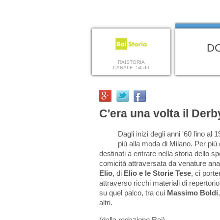
DO
RAISTORIA
CANALE: 54 dtt
C'era una volta il Der
Dagli inizi degli anni '60 fino al
più alla moda di Milano. Per più 
destinati a entrare nella storia dello s
comicità attraversata da venature ana
Elio
, di
Elio e le Storie Tese
, ci port
attraverso ricchi materiali di repertor
su quel palco, tra cui
Massimo Boldi
altri.
(dalla redazione Rai)