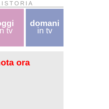
AISTORIA
oggi
domani
in tv
in tv
nota ora