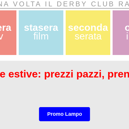
NA VOLTA IL DERBY CLUB R
era
stasera
seconda
v
film
serata
 estive: prezzi pazzi, pre
Promo Lampo