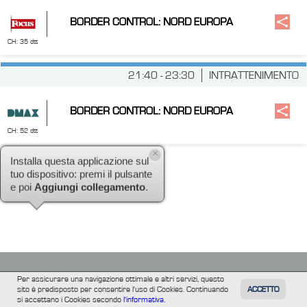
BORDER CONTROL: NORD EUROPA
CH: 35 dtt
21:40 - 23:30
INTRATTENIMENTO
BORDER CONTROL: NORD EUROPA
CH: 52 dtt
×
Installa questa applicazione sul
tuo dispositivo: premi il pulsante
e poi
Aggiungi collegamento
.
Per assicurare una navigazione ottimale e altri servizi, questo
sito è predisposto per consentire l'uso di Cookies. Continuando
ACCETTO
TUTTI
FILM
INFORMAZIONE
ALTRE
si accettano i Cookies secondo
l'informativa.