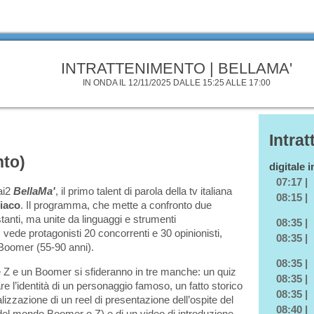
INTRATTENIMENTO | BELLAMA'
IN ONDA IL 12/11/2025 DALLE 15:25 ALLE 17:00
Intra
nto)
digitale 
07:17 |
ai2
BellaMa'
, il primo talent di parola della tv italiana
08:15 |
Diaco
. Il programma, che mette a confronto due
anti, ma unite da linguaggi e strumenti
08:35 |
ede protagonisti 20 concorrenti e 30 opinionisti,
08:35 |
 Boomer (55-90 anni).
08:35 |
e Z e un Boomer si sfideranno in tre manche: un quiz
08:35 |
re l’identità di un personaggio famoso, un fatto storico
08:35 |
ealizzazione di un reel di presentazione dell’ospite del
08:40 |
 del mondo Boomer o Z) e di un video di introduzione