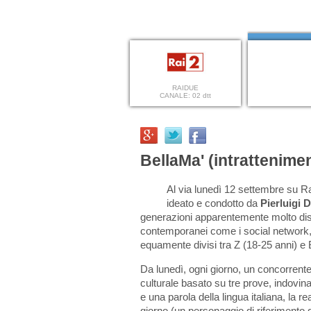
RAIDUE
CANALE: 02 dtt
BellaMa' (intrattenime
Al via lunedì 12 settembre su R
ideato e condotto da
Pierluigi 
generazioni apparentemente molto dist
contemporanei come i social network, v
equamente divisi tra Z (18-25 anni) e
Da lunedì, ogni giorno, un concorrent
culturale basato su tre prove, indovina
e una parola della lingua italiana, la r
giorno (un personaggio di riferimento