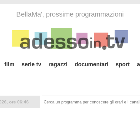
BellaMa', prossime programmazioni
film
serie tv
ragazzi
documentari
sport
a
026, ore 06:46