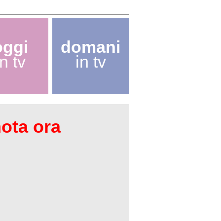
oggi
domani
in tv
in tv
nota ora