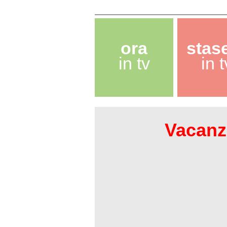
ora
stas
in tv
in t
Vacanze