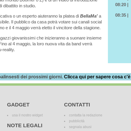
08:20 |
 dibattito in studio.
08:35 |
icativa o un esperto aiuteranno la platea di
BellaMa'
a
ibile. Il pubblico da casa potrà votare sui canali social
no e il 4 maggio verrà eletto il vincitore della stagione.
agazzi giovanissimi che inizieranno a suonare insieme
ino al 4 maggio, la loro nuova vita da band verrà
-reality.
alinsesti dei prossimi giorni.
Clicca qui per sapere cosa c'è
GADGET
CONTATTI
usa il nostro widget
contatta la redazione
pubblicità
NOTE LEGALI
segnala abusi