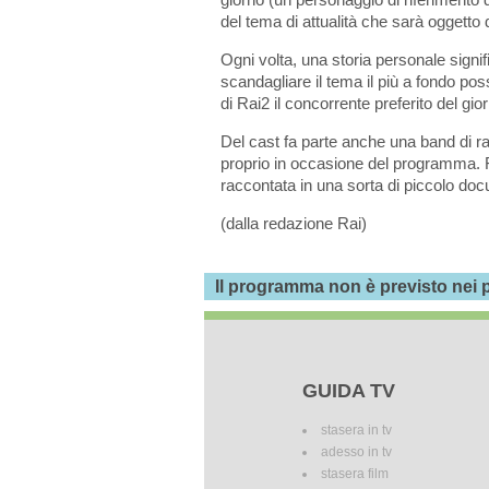
del tema di attualità che sarà oggetto di
Ogni volta, una storia personale signif
scandagliare il tema il più a fondo poss
di Rai2 il concorrente preferito del gior
Del cast fa parte anche una band di r
proprio in occasione del programma. F
raccontata in una sorta di piccolo docu
(dalla redazione Rai)
Il programma non è previsto nei p
GUIDA TV
stasera in tv
adesso in tv
stasera film