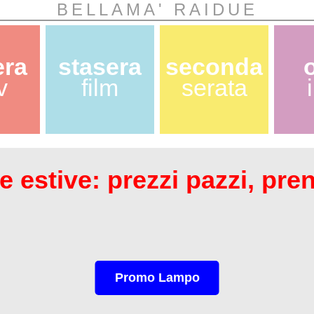
BELLAMA' RAIDUE
era
stasera
seconda
v
film
serata
 estive: prezzi pazzi, pre
Promo Lampo