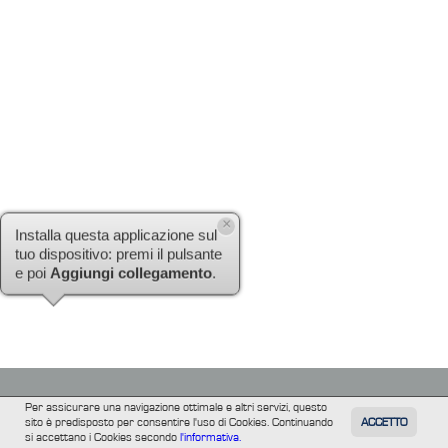
×
Installa questa applicazione sul
tuo dispositivo: premi il pulsante
e poi
Aggiungi collegamento
.
Per assicurare una navigazione ottimale e altri servizi, questo
sito è predisposto per consentire l'uso di Cookies. Continuando
ACCETTO
TUTTI
FILM
INFORMAZIONE
ALTRE
si accettano i Cookies secondo
l'informativa.