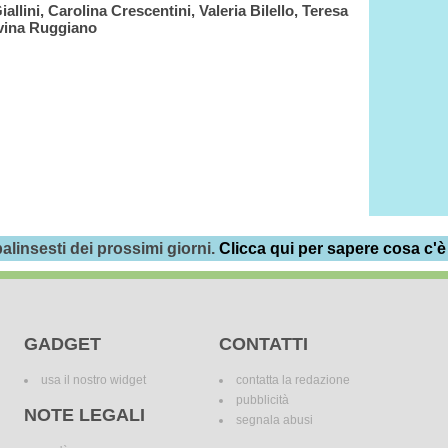
lini, Carolina Crescentini, Valeria Bilello, Teresa
vina Ruggiano
alinsesti dei prossimi giorni.
Clicca qui per sapere cosa c'è
GADGET
CONTATTI
usa il nostro widget
contatta la redazione
pubblicità
NOTE LEGALI
segnala abusi