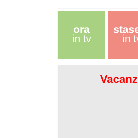
ora
stas
in tv
in t
Vacanze