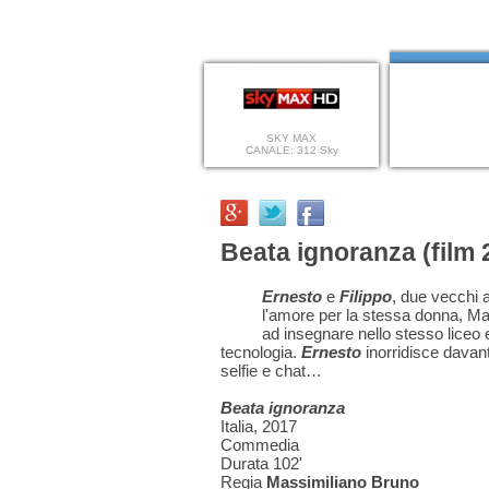
SKY MAX
CANALE: 312 Sky
Beata ignoranza (film 
Ernesto
e
Filippo
, due vecchi a
l'amore per la stessa donna, Mari
ad insegnare nello stesso liceo e 
tecnologia.
Ernesto
inorridisce davant
selfie e chat…
Beata ignoranza
Italia, 2017
Commedia
Durata 102'
Regia
Massimiliano Bruno