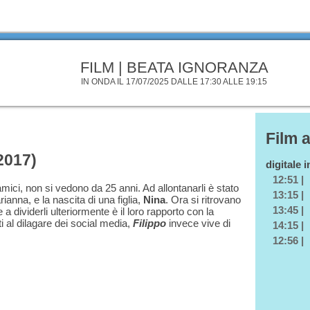
FILM | BEATA IGNORANZA
IN ONDA IL 17/07/2025 DALLE 17:30 ALLE 19:15
Film 
2017)
digitale 
12:51 |
mici, non si vedono da 25 anni. Ad allontanarli è stato
13:15 |
anna, e la nascita di una figlia,
Nina
. Ora si ritrovano
13:45 |
a dividerli ulteriormente è il loro rapporto con la
i al dilagare dei social media,
Filippo
invece vive di
14:15 |
12:56 |