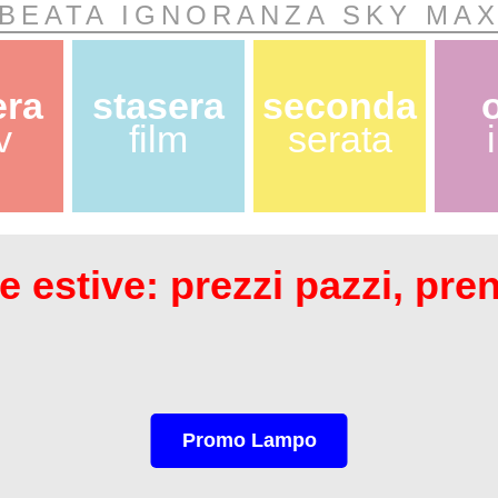
BEATA IGNORANZA SKY MA
era
stasera
seconda
v
film
serata
 estive: prezzi pazzi, pre
Promo Lampo