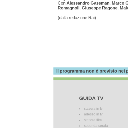
Con
Alessandro Gassman, Marco Gial
Romagnoli, Giuseppe Ragone, Mal
(dalla redazione Rai)
Il programma non è previsto nei p
GUIDA TV
stasera in tv
adesso in tv
stasera film
seconda serata