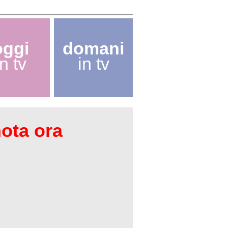
X
oggi
domani
in tv
in tv
nota ora