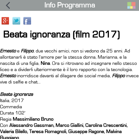
Info Programma
Beata ignoranza (film 2017)
Ernesto
e
Filippo
, due vecchi amici, non si vedono da 25 anni. Ad
allontanarli è stato l'amore per la stessa donna, Marianna, e la
nascita di una figlia,
Nina
. Ora si ritrovano ad insegnare nello stesso
liceo e a dividerli ulteriormente è il loro rapporto con la tecnologia.
Ernesto
inorridisce davanti al dilagare dei social media,
Filippo
invece
vive di selfie e chat…
Beata ignoranza
Italia, 2017
Commedia
Durata 102'
Regia
Massimiliano Bruno
Con
Alessandro Gassman, Marco Giallini, Carolina Crescentini,
Valeria Bilello, Teresa Romagnoli, Giuseppe Ragone, Malvina
Ruggiano