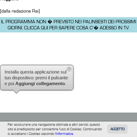
(dalla redazione Rai)
IL PROGRAMMA NON � PREVISTO NEI PALINSESTI DEI PROSSIMI
GIORNI.
CLICCA QUI PER SAPERE COSA C'� ADESSO IN TV.
×
Installa questa applicazione sul
tuo dispositivo: premi il pulsante
e poi
Aggiungi collegamento
.
Per assicurare una navigazione ottimale e altri servizi, questo
sito è predisposto per consentire l'uso di Cookies. Continuando
ACCETTO
TUTTI
FILM
INFORMAZIONE
ALTRE
si accettano i Cookies secondo
l'informativa.