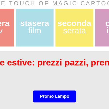
IE TOUCH OF MAGIC CARTO
era
stasera
seconda
v
film
serata
 estive: prezzi pazzi, pre
Promo Lampo