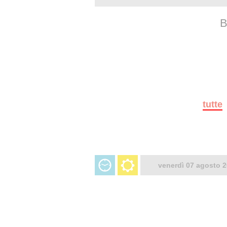
B
tutte
venerdì 07 agosto 2