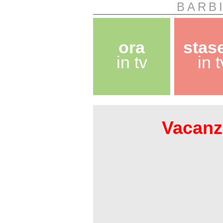
BARB
ora
stas
in tv
in t
Vacanze