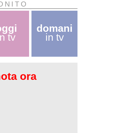
ONITO
oggi
domani
in tv
in tv
nota ora