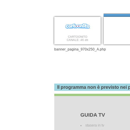
CARTOONITO
CANALE: 46 dtt
banner_pagina_970x250_A.php
Il programma non è previsto nei p
GUIDA TV
stasera in tv