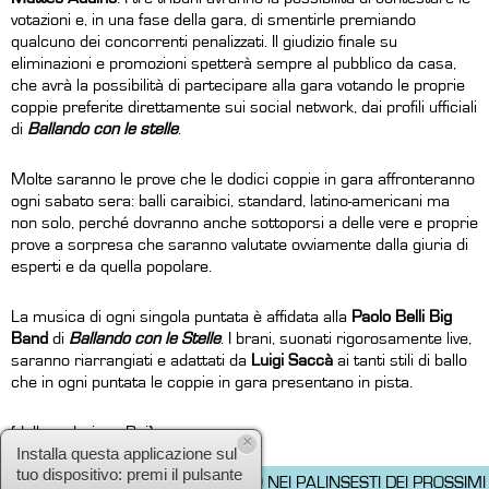
votazioni e, in una fase della gara, di smentirle premiando
qualcuno dei concorrenti penalizzati. Il giudizio finale su
eliminazioni e promozioni spetterà sempre al pubblico da casa,
che avrà la possibilità di partecipare alla gara votando le proprie
coppie preferite direttamente sui social network, dai profili ufficiali
di
Ballando con le stelle
.
Molte saranno le prove che le dodici coppie in gara affronteranno
ogni sabato sera: balli caraibici, standard, latino-americani ma
non solo, perché dovranno anche sottoporsi a delle vere e proprie
prove a sorpresa che saranno valutate ovviamente dalla giuria di
esperti e da quella popolare.
La musica di ogni singola puntata è affidata alla
Paolo Belli Big
Band
di
Ballando con le Stelle
. I brani, suonati rigorosamente live,
saranno riarrangiati e adattati da
Luigi Saccà
ai tanti stili di ballo
che in ogni puntata le coppie in gara presentano in pista.
(dalla redazione Rai)
IL PROGRAMMA NON � PREVISTO NEI PALINSESTI DEI PROSSIMI