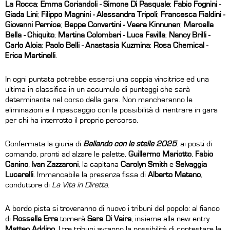
La Rocca
;
Emma Coriandoli - Simone Di Pasquale
;
Fabio Fognini -
Giada Lini
;
Filippo Magnini - Alessandra Tripoli
;
Francesca Fialdini -
Giovanni Pernice
;
Beppe Convertini - Veera Kinnunen
;
Marcella
Bella - Chiquito
;
Martina Colombari - Luca Favilla
;
Nancy Brilli -
Carlo Aloia
;
Paolo Belli - Anastasia Kuzmina
;
Rosa Chemical -
Erica Martinelli
.
In ogni puntata potrebbe esserci una coppia vincitrice ed una
ultima in classifica in un accumulo di punteggi che sarà
determinante nel corso della gara. Non mancheranno le
eliminazioni e il ripescaggio con la possibilità di rientrare in gara
per chi ha interrotto il proprio percorso.
Confermata la giuria di
Ballando con le stelle 2025
: ai posti di
comando, pronti ad alzare le palette,
Guillermo Mariotto
,
Fabio
Canino
,
Ivan Zazzaroni
, la capitana
Carolyn Smith
e
Selvaggia
Lucarelli
. Immancabile la presenza fissa di
Alberto Matano
,
conduttore di
La Vita in Diretta
.
A bordo pista si troveranno di nuovo i tribuni del popolo: al fianco
di
Rossella Erra
tornerà
Sara Di Vaira
, insieme alla new entry
Matteo Addino
. I tre tribuni avranno la possibilità di contestare le