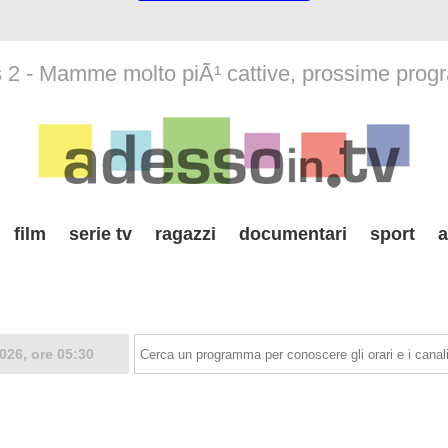
2 - Mamme molto piÃ¹ cattive, prossime prog
film
serie tv
ragazzi
documentari
sport
a
026, ore 05:30