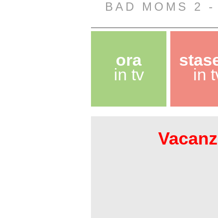
BAD MOMS 2 -
ora
stas
in tv
in t
Vacanze