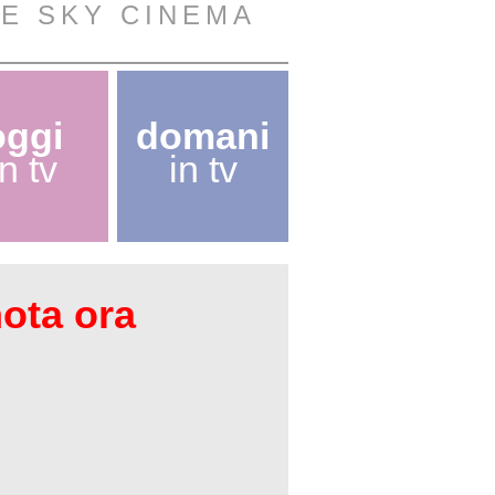
VE SKY CINEMA
oggi
domani
in tv
in tv
nota ora