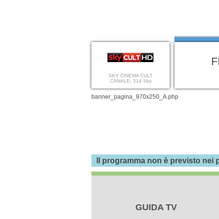
F
SKY CINEMA CULT
CANALE: 314 Sky
banner_pagina_970x250_A.php
Il programma non è previsto nei p
GUIDA TV