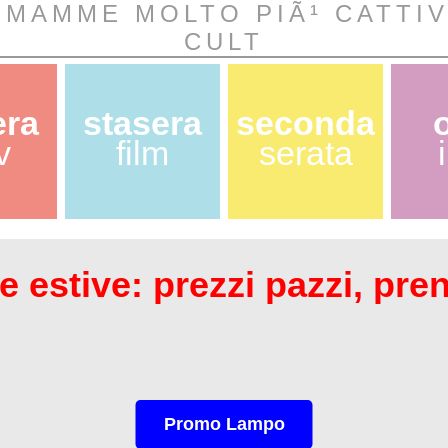
 MAMME MOLTO PIÃ¹ CATTI
CULT
era
stasera
seconda
v
film
serata
 estive: prezzi pazzi, pre
Promo Lampo