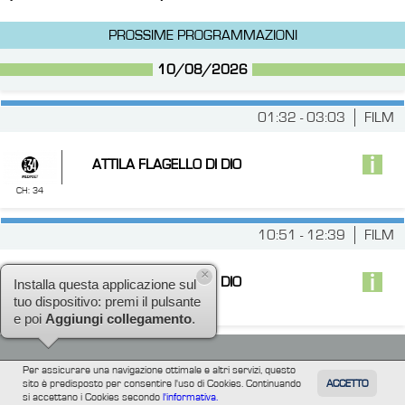
PROSSIME PROGRAMMAZIONI
10/08/2026
01:32 - 03:03
FILM
ATTILA FLAGELLO DI DIO
CH: 34
10:51 - 12:39
FILM
ATTILA FLAGELLO DI DIO
×
Installa questa applicazione sul
CH: 34
tuo dispositivo: premi il pulsante
e poi
Aggiungi collegamento
.
Per assicurare una navigazione ottimale e altri servizi, questo
sito è predisposto per consentire l'uso di Cookies. Continuando
ACCETTO
TUTTI
FILM
INFORMAZIONE
ALTRE
si accettano i Cookies secondo
l'informativa.