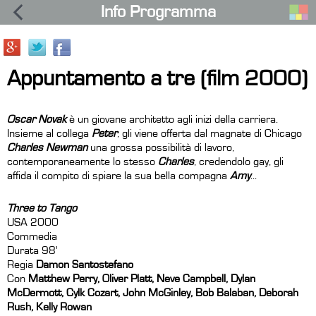
Info Programma
Appuntamento a tre (film 2000)
Oscar Novak
è un giovane architetto agli inizi della carriera.
Insieme al collega
Peter
, gli viene offerta dal magnate di Chicago
Charles Newman
una grossa possibilità di lavoro,
contemporaneamente lo stesso
Charles
, credendolo gay, gli
affida il compito di spiare la sua bella compagna
Amy
...
Three to Tango
USA 2000
Commedia
Durata 98'
Regia
Damon Santostefano
Con
Matthew Perry, Oliver Platt, Neve Campbell, Dylan
McDermott, Cylk Cozart, John McGinley, Bob Balaban, Deborah
Rush, Kelly Rowan