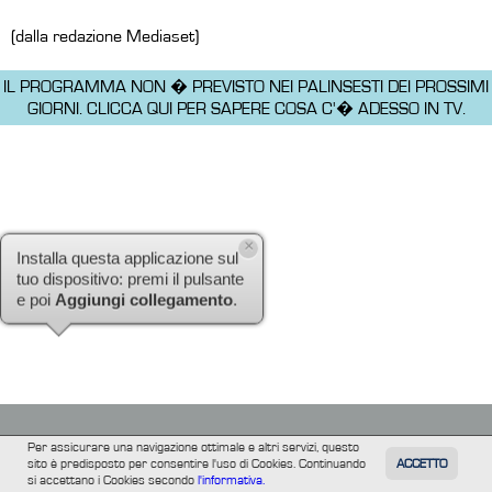
(dalla redazione Mediaset)
IL PROGRAMMA NON � PREVISTO NEI PALINSESTI DEI PROSSIMI
GIORNI.
CLICCA QUI PER SAPERE COSA C'� ADESSO IN TV.
×
Installa questa applicazione sul
tuo dispositivo: premi il pulsante
e poi
Aggiungi collegamento
.
Per assicurare una navigazione ottimale e altri servizi, questo
sito è predisposto per consentire l'uso di Cookies. Continuando
ACCETTO
TUTTI
FILM
INFORMAZIONE
ALTRE
si accettano i Cookies secondo
l'informativa.