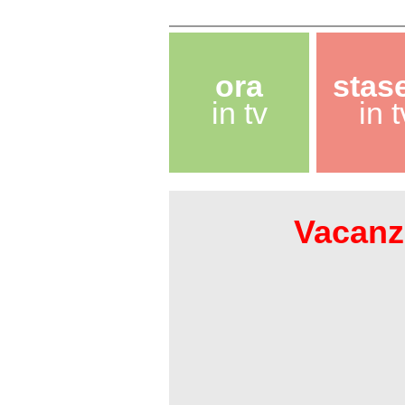
ora
stas
in tv
in t
Vacanze