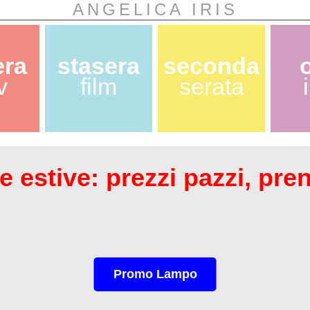
ANGELICA IRIS
era
stasera
seconda
v
film
serata
 estive: prezzi pazzi, pre
Promo Lampo