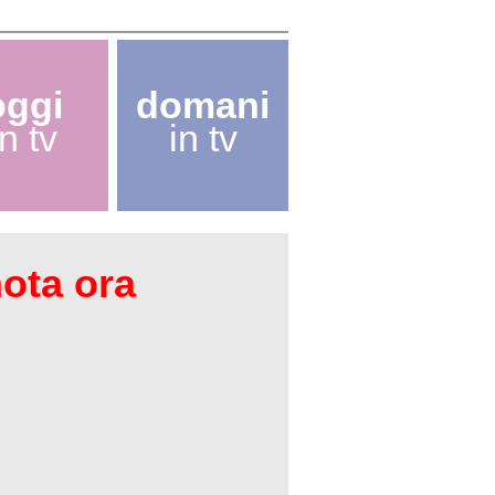
oggi
domani
in tv
in tv
nota ora