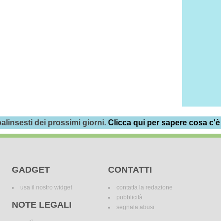
alinsesti dei prossimi giorni.
Clicca qui per sapere cosa c'è
GADGET
CONTATTI
usa il nostro widget
contatta la redazione
pubblicità
NOTE LEGALI
segnala abusi