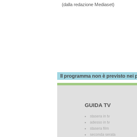
(dalla redazione Mediaset)
Il programma non è previsto nei p
GUIDA TV
stasera in tv
adesso in tv
stasera film
seconda serata