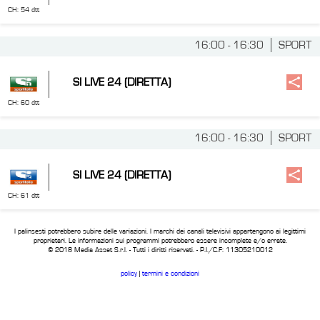
CH: 54 dtt
16:00 - 16:30
SPORT
SI LIVE 24 (DIRETTA)
CH: 60 dtt
16:00 - 16:30
SPORT
SI LIVE 24 (DIRETTA)
CH: 61 dtt
I palinsesti potrebbero subire delle variazioni. I marchi dei canali televisivi appartengono ai legittimi
proprietari. Le informazioni sui programmi potrebbero essere incomplete e/o errate.
© 2018 Media Asset S.r.l. - Tutti i diritti riservati. - P.I./C.F: 11305210012
policy
|
termini e condizioni