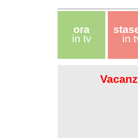
ora
stas
in tv
in t
Vacanze