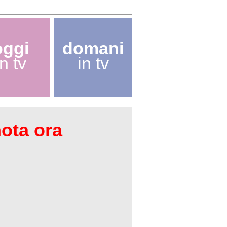
oggi
domani
in tv
in tv
nota ora