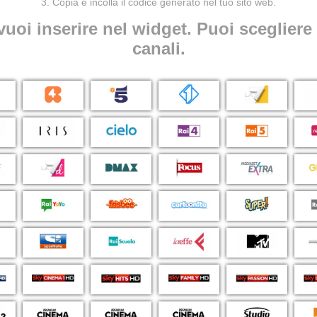
3. Copia e incolla il codice generato nel tuo sito web.
vuoi inserire nel widget. Puoi sceglier
canali.