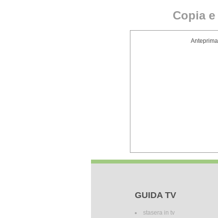
Copia e 
Anteprima
GUIDA TV
stasera in tv