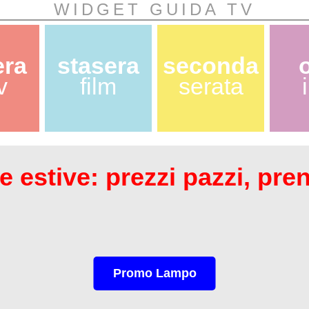
WIDGET GUIDA TV
era
stasera
seconda
v
film
serata
 estive: prezzi pazzi, pre
Promo Lampo