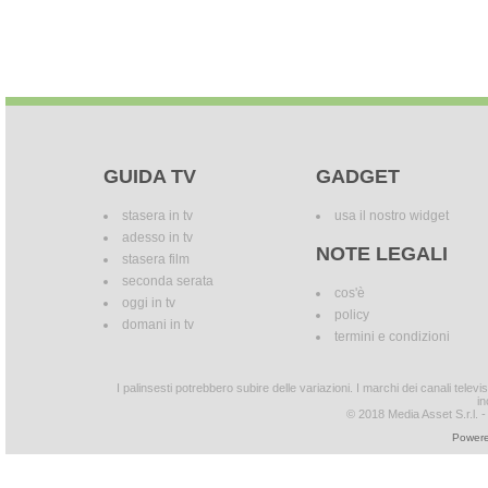
GUIDA TV
GADGET
stasera in tv
usa il nostro widget
adesso in tv
NOTE LEGALI
stasera film
seconda serata
cos'è
oggi in tv
policy
domani in tv
termini e condizioni
I palinsesti potrebbero subire delle variazioni. I marchi dei canali tele
in
© 2018 Media Asset S.r.l. - T
Powere