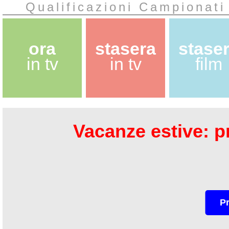
Qualificazioni Campionati 
ora
stasera
stase
in tv
in tv
film
Vacanze estive: pr
P