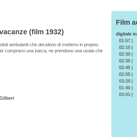
Film a
 vacanze (film 1932)
digitale i
01:57 |
oli ambulanti che decidono di mettersi in proprio.
02:10 |
r comprarsi una barca, ne prendono una usata che
02:30 |
02:30 |
02:45 |
02:55 |
03:20 |
01:40 |
03:01 |
Gilbert