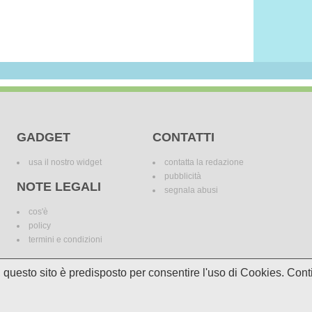
GADGET
CONTATTI
usa il nostro widget
contatta la redazione
pubblicità
NOTE LEGALI
segnala abusi
cos'è
policy
termini e condizioni
i, questo sito è predisposto per consentire l'uso di Cookies. C
le variazioni. I marchi dei canali televisivi appartengono ai legittimi proprietari. Le informazi
incomplete e/o errate.
© 2018 Media Asset S.r.l. - Tutti i diritti riservati. - P.I./C.F: 11305210012
Powered by