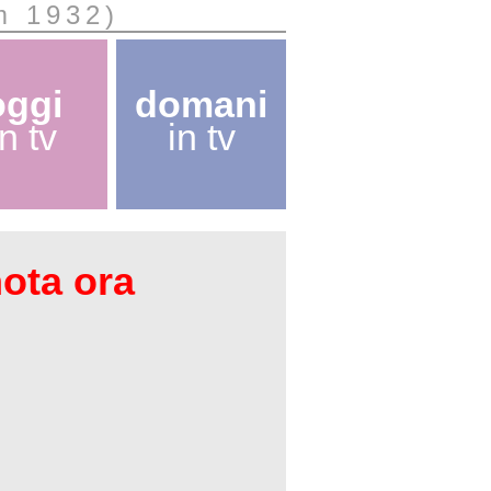
lm 1932)
oggi
domani
in tv
in tv
nota ora