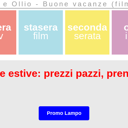
 e Ollio - Buone vacanze (fi
era
stasera
seconda
v
film
serata
 estive: prezzi pazzi, pre
Promo Lampo