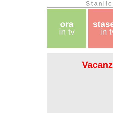
Stanlio
ora
stas
in tv
in t
Vacanze