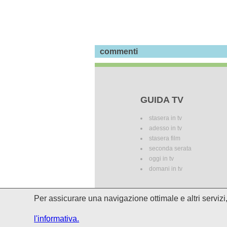
commenti
GUIDA TV
stasera in tv
adesso in tv
stasera film
seconda serata
oggi in tv
domani in tv
Per assicurare una navigazione ottimale e altri serviz
I palinsesti potrebbero subire del
l'informativa.