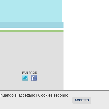
FAN PAGE
ontinuando si accettano i Cookies secondo
oni sui programmi potrebbero essere
ACCETTO