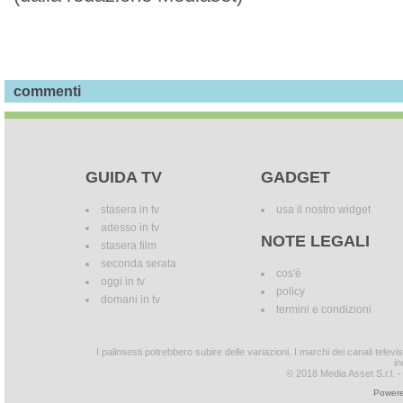
commenti
GUIDA TV
GADGET
stasera in tv
usa il nostro widget
adesso in tv
NOTE LEGALI
stasera film
seconda serata
cos'è
oggi in tv
policy
domani in tv
termini e condizioni
I palinsesti potrebbero subire delle variazioni. I marchi dei canali tele
in
© 2018 Media Asset S.r.l. - T
Powere