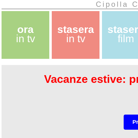
Cipolla C
ora
stasera
stase
in tv
in tv
film
Vacanze estive: pr
P