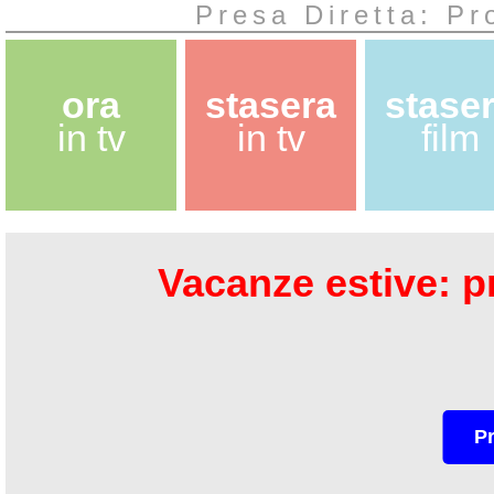
Presa Diretta: Pr
ora
stasera
stase
in tv
in tv
film
Vacanze estive: pr
P