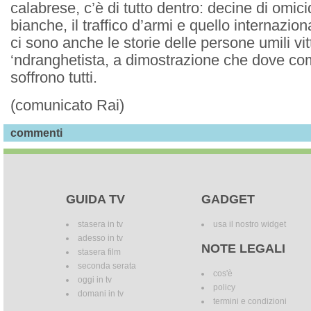
calabrese, c’è di tutto dentro: decine di omici
bianche, il traffico d’armi e quello internazio
ci sono anche le storie delle persone umili vi
‘ndranghetista, a dimostrazione che dove co
soffrono tutti.
(comunicato Rai)
commenti
GUIDA TV
GADGET
stasera in tv
usa il nostro widget
adesso in tv
NOTE LEGALI
stasera film
seconda serata
cos'è
oggi in tv
policy
domani in tv
termini e condizioni