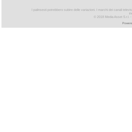
I palinsesti potrebbero subire delle variazioni. I marchi dei canali tele
in
© 2018 Media Asset S.r.l. - T
Powere