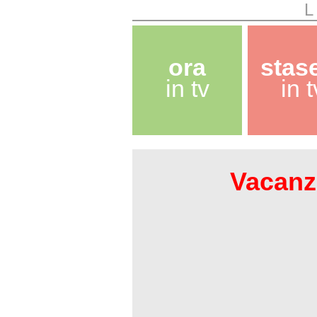
L
ora
stas
in tv
in t
Vacanze