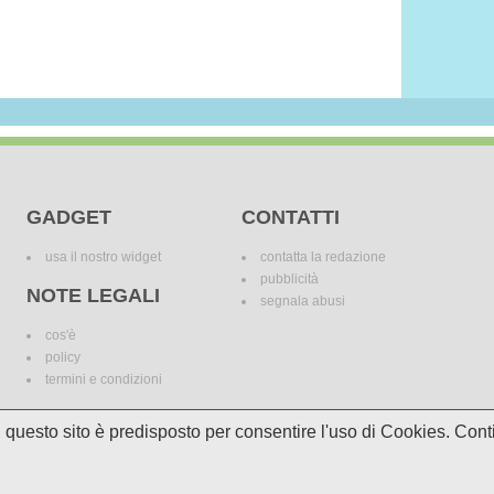
GADGET
CONTATTI
usa il nostro widget
contatta la redazione
pubblicità
NOTE LEGALI
segnala abusi
cos'è
policy
termini e condizioni
i, questo sito è predisposto per consentire l'uso di Cookies. C
le variazioni. I marchi dei canali televisivi appartengono ai legittimi proprietari. Le informazi
incomplete e/o errate.
© 2018 Media Asset S.r.l. - Tutti i diritti riservati. - P.I./C.F: 11305210012
Powered by