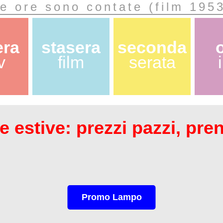
e ore sono contate (film 195
era
stasera
seconda
v
film
serata
 estive: prezzi pazzi, pre
Promo Lampo