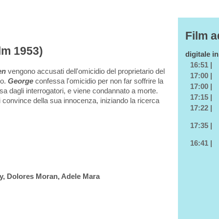
Film a
ilm 1953)
digitale i
16:51 |
en
vengono accusati dell'omicidio del proprietario del
17:00 |
no.
George
confessa l'omicidio per non far soffrire la
17:00 |
a dagli interrogatori, e viene condannato a morte.
17:15 |
si convince della sua innocenza, iniziando la ricerca
17:22 |
17:35 |
16:41 |
y, Dolores Moran, Adele Mara