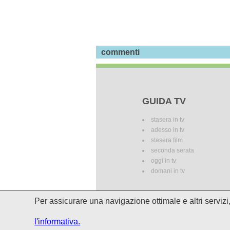
commenti
GUIDA TV
stasera in tv
adesso in tv
stasera film
seconda serata
oggi in tv
domani in tv
Per assicurare una navigazione ottimale e altri serviz
I palinsesti potrebbero subire del
l'informativa.