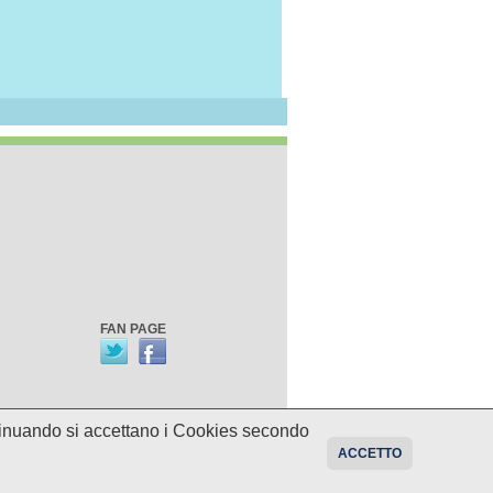
FAN PAGE
ontinuando si accettano i Cookies secondo
oni sui programmi potrebbero essere
ACCETTO