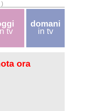
3)
oggi
domani
in tv
in tv
nota ora