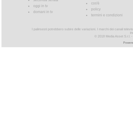
seconda serata
cos'è
oggi in tv
policy
domani in tv
termini e condizioni
I palinsesti potrebbero subire delle variazioni. I marchi dei canali tele
in
© 2018 Media Asset S.r.l. - T
Powere