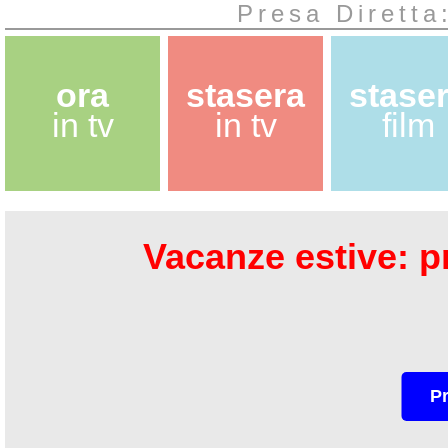
Presa Diretta:
ora
stasera
stase
in tv
in tv
film
Vacanze estive: pr
P