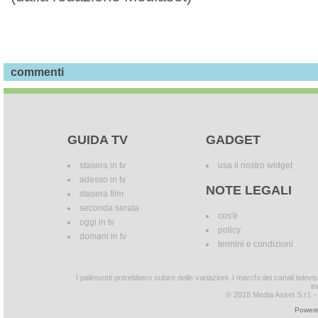
commenti
GUIDA TV
GADGET
stasera in tv
usa il nostro widget
adesso in tv
NOTE LEGALI
stasera film
seconda serata
cos'è
oggi in tv
policy
domani in tv
termini e condizioni
I palinsesti potrebbero subire delle variazioni. I marchi dei canali tele
in
© 2018 Media Asset S.r.l. - T
Powere