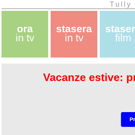
Tully
ora
stasera
stase
in tv
in tv
film
Vacanze estive: pr
P