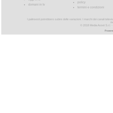
policy
domani in tv
termini e condizioni
I palinsesti potrebbero subire delle variazioni. I marchi dei canali tele
in
© 2018 Media Asset S.r.l. - T
Powere