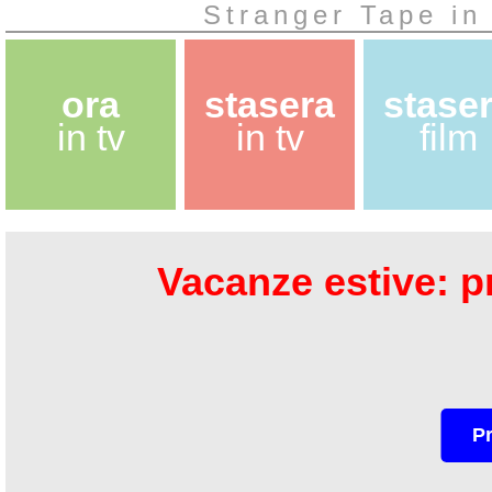
Stranger Tape in
ora
stasera
stase
in tv
in tv
film
Vacanze estive: pr
P