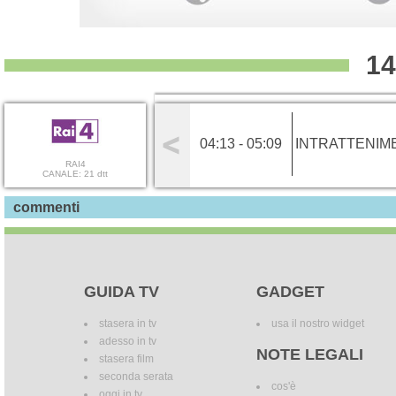
14
04:13 - 05:09
INTRATTENIM
RAI4
CANALE: 21 dtt
commenti
GUIDA TV
GADGET
stasera in tv
usa il nostro widget
adesso in tv
NOTE LEGALI
stasera film
seconda serata
cos'è
oggi in tv