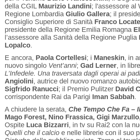
della CGIL
Maurizio Landini
; l'assessore al
Regione Lombardia
Giulio Gallera
; il presid
Consiglio Superiore di Sanità
Franco Locatel
presidente della Regione Emilia Romagna
El
l’assessore alla Sanità della Regione Puglia
Lopalco
.
E ancora,
Paola Cortellesi
; i
Maneskin
, in 
nuovo singolo
Vent’anni
;
Gad Lerner
, in libr
L’Infedele. Una traversata dagli operai ai pad
Angiolini
, autrice del nuovo romanzo autobi
Sigfrido Ranucci
; il Premio Pulitzer
David 
corrispondente Rai da Parigi
Iman Sabbah
.
A chiudere la serata,
Che Tempo Che Fa – Il
Mago Forest, Nino Frassica, Gigi Marzullo
Ospite
Luca Bizzarri
, in tv su Rai2 con la n
Quelli che il calcio
e nelle librerie con il suo