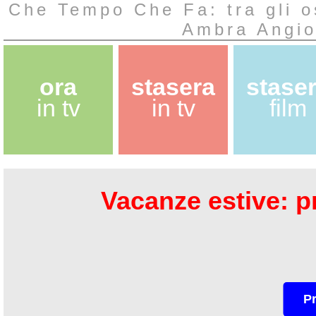
Che Tempo Che Fa: tra gli os
Ambra Angiol
ora
stasera
stase
in tv
in tv
film
Vacanze estive: pr
P