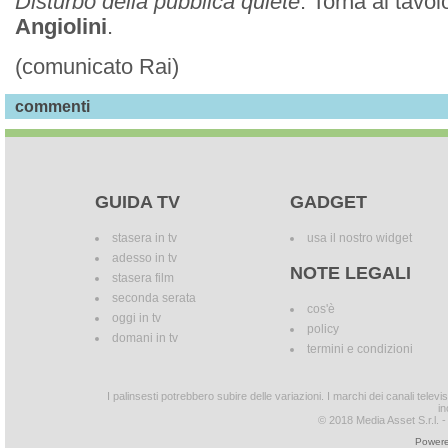
Disturbo della pubblica quiete
. Torna al tavo
Angiolini
.
(comunicato Rai)
commenti
GUIDA TV
GADGET
stasera in tv
usa il nostro widget
adesso in tv
NOTE LEGALI
stasera film
seconda serata
cos'è
oggi in tv
policy
domani in tv
termini e condizioni
I palinsesti potrebbero subire delle variazioni. I marchi dei canali tele
in
© 2018 Media Asset S.r.l. - T
Powere