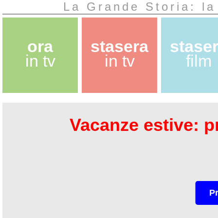
La Grande Storia: la
ora
stasera
stase
in tv
in tv
film
Vacanze estive: pr
P