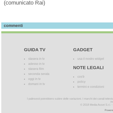
(comunicato Rai)
commenti
GUIDA TV
GADGET
stasera in tv
usa il nostro widget
adesso in tv
NOTE LEGALI
stasera film
seconda serata
cos'è
oggi in tv
policy
domani in tv
termini e condizioni
I palinsesti potrebbero subire delle variazioni. I marchi dei canali tele
in
© 2018 Media Asset S.r.l. - T
Powere