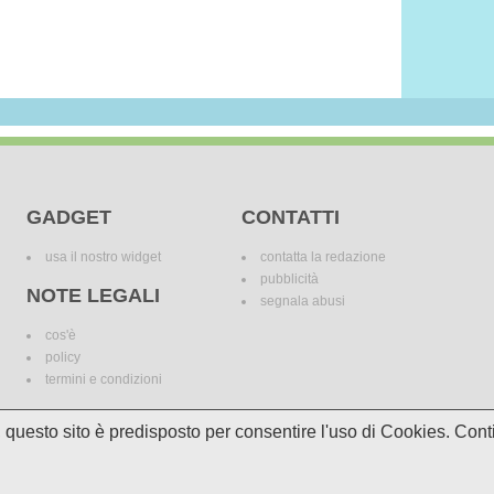
GADGET
CONTATTI
usa il nostro widget
contatta la redazione
pubblicità
NOTE LEGALI
segnala abusi
cos'è
policy
termini e condizioni
i, questo sito è predisposto per consentire l'uso di Cookies. C
le variazioni. I marchi dei canali televisivi appartengono ai legittimi proprietari. Le informazi
incomplete e/o errate.
© 2018 Media Asset S.r.l. - Tutti i diritti riservati. - P.I./C.F: 11305210012
Powered by