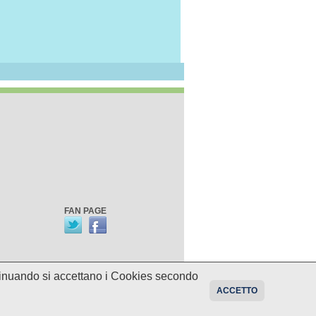
FAN PAGE
ontinuando si accettano i Cookies secondo
oni sui programmi potrebbero essere
ACCETTO