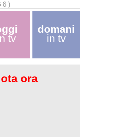
66)
oggi
domani
in tv
in tv
nota ora