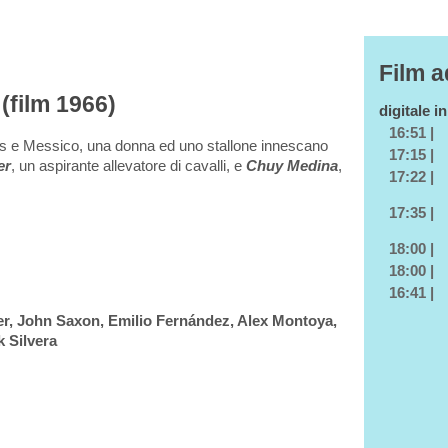
Film a
(film 1966)
digitale i
16:51 |
exas e Messico, una donna ed uno stallone innescano
17:15 |
er
, un aspirante allevatore di cavalli, e
Chuy Medina
,
17:22 |
17:35 |
18:00 |
18:00 |
16:41 |
r, John Saxon, Emilio Fernández, Alex Montoya,
 Silvera