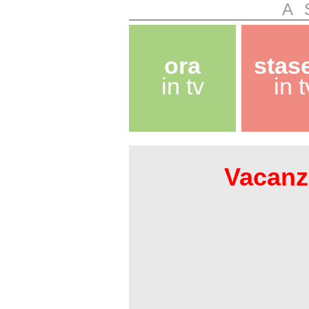
A 
ora
stas
in tv
in t
Vacanze