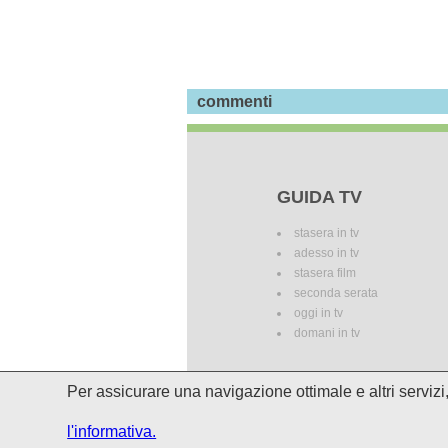
commenti
GUIDA TV
stasera in tv
adesso in tv
stasera film
seconda serata
oggi in tv
domani in tv
Per assicurare una navigazione ottimale e altri serviz
I palinsesti potrebbero subire del
l'informativa.