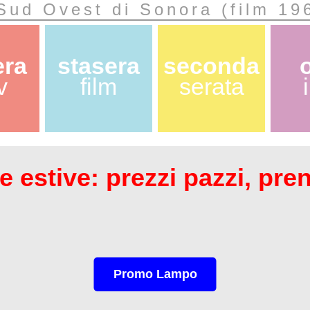
Sud Ovest di Sonora (film 19
era
stasera
seconda
v
film
serata
 estive: prezzi pazzi, pre
Promo Lampo