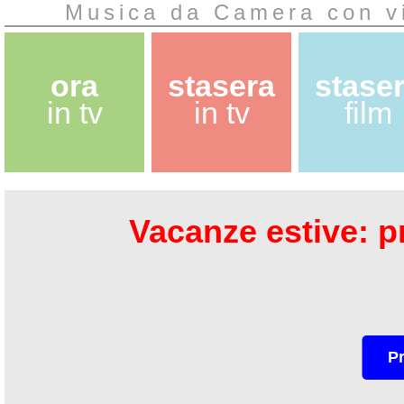
Musica da Camera con vi
ora
stasera
stase
in tv
in tv
film
Vacanze estive: pr
P