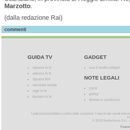
Marzotto
.
(dalla redazione Rai)
commenti
GUIDA TV
GADGET
stasera in tv
usa il nostro widget
adesso in tv
NOTE LEGALI
stasera film
seconda serata
cos'è
oggi in tv
policy
domani in tv
termini e condizioni
I palinsesti potrebbero subire delle variazioni. I marchi dei canali tele
in
© 2018 Media Asset S.r.l. - T
Powere