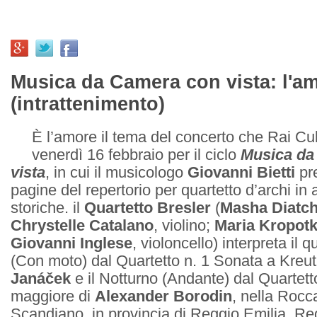
Musica da Camera con vista: l'a
(intrattenimento)
È l’amore il tema del concerto che Rai Cu
venerdì 16 febbraio per il ciclo
Musica da
vista
, in cui il musicologo
Giovanni Bietti
pre
pagine del repertorio per quartetto d’archi in
storiche. il
Quartetto Bresler
(
Masha Diatc
Chrystelle Catalano
, violino;
Maria Kropotk
Giovanni Inglese
, violoncello) interpreta il
(Con moto) dal Quartetto n. 1 Sonata a Kreut
Janáček
e il Notturno (Andante) dal Quartetto
maggiore di
Alexander Borodin
, nella Rocc
Scandiano, in provincia di Reggio Emilia. Re