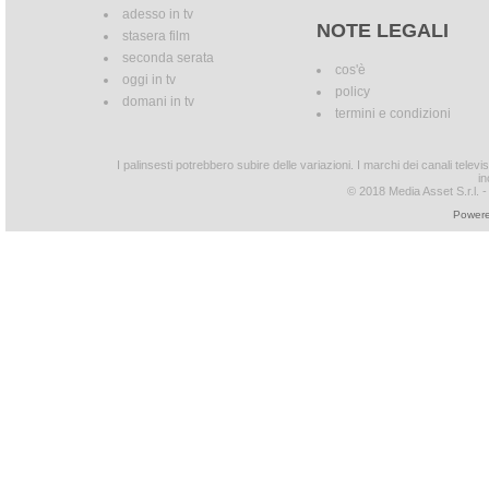
adesso in tv
NOTE LEGALI
stasera film
seconda serata
cos'è
oggi in tv
policy
domani in tv
termini e condizioni
I palinsesti potrebbero subire delle variazioni. I marchi dei canali tele
in
© 2018 Media Asset S.r.l. - T
Powere