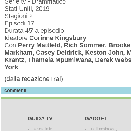
Serie tv - Drammatico
Stati Uniti, 2019 -
Stagioni 2
Episodi 17
Durata 45' a episodio
Ideatore
Corinne Kingsbury
Con
Perry Mattfeld, Rich Sommer, Brooke
Markham, Casey Deidrick, Keston John, 
Krantz, Thamela Mpumlwana, Derek Webst
York
(dalla redazione Rai)
commenti
GUIDA TV
GADGET
stasera in tv
usa il nostro widget