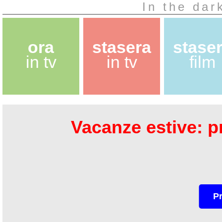
In the dar
ora
stasera
stase
in tv
in tv
film
Vacanze estive: pr
P