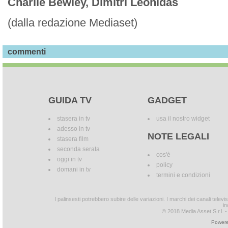
Charlie Bewley, Dimitri Leonidas
(dalla redazione Mediaset)
commenti
GUIDA TV
GADGET
stasera in tv
usa il nostro widget
adesso in tv
NOTE LEGALI
stasera film
seconda serata
cos'è
oggi in tv
policy
domani in tv
termini e condizioni
I palinsesti potrebbero subire delle variazioni. I marchi dei canali tele
in
© 2018 Media Asset S.r.l. - T
Powere