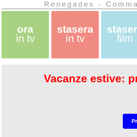
Renegades - Comman
ora
stasera
stase
in tv
in tv
film
Vacanze estive: pr
P