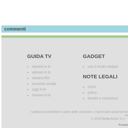
commenti
GUIDA TV
GADGET
stasera in tv
usa il nostro widget
adesso in tv
NOTE LEGALI
stasera film
seconda serata
cos'è
oggi in tv
policy
domani in tv
termini e condizioni
I palinsesti potrebbero subire delle variazioni. I marchi dei canali tele
in
© 2018 Media Asset S.r.l. - T
Powere