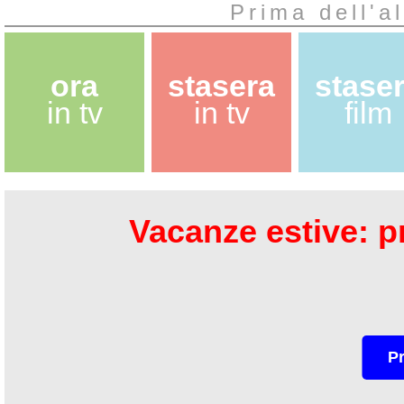
Prima dell'a
ora
stasera
stase
in tv
in tv
film
Vacanze estive: pr
P