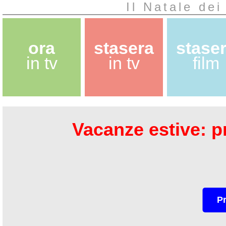
Il Natale dei
ora
stasera
stase
in tv
in tv
film
Vacanze estive: pr
P