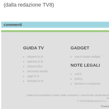
(dalla redazione TV8)
commenti
GUIDA TV
GADGET
stasera in tv
usa il nostro widget
adesso in tv
NOTE LEGALI
stasera film
seconda serata
cos'è
oggi in tv
policy
domani in tv
termini e condizioni
I palinsesti potrebbero subire delle variazioni. I marchi dei canali tele
in
© 2018 Media Asset S.r.l. - T
Powere