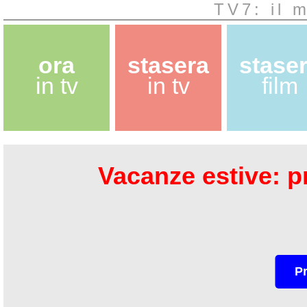
TV7: il 
ora
stasera
stase
in tv
in tv
film
Vacanze estive: pr
P