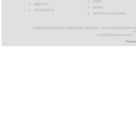
cos'è
oggi in tv
policy
domani in tv
termini e condizioni
I palinsesti potrebbero subire delle variazioni. I marchi dei canali tele
in
© 2018 Media Asset S.r.l. - T
Powere