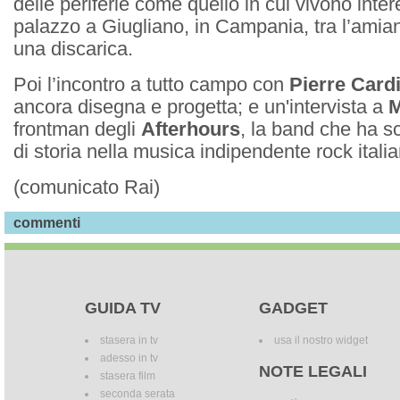
delle periferie come quello in cui vivono inter
palazzo a Giugliano, in Campania, tra l’amiant
una discarica.
Poi l’incontro a tutto campo con
Pierre Card
ancora disegna e progetta; e un'intervista a
M
frontman degli
Afterhours
, la band che ha s
di storia nella musica indipendente rock itali
(comunicato Rai)
commenti
GUIDA TV
GADGET
stasera in tv
usa il nostro widget
adesso in tv
NOTE LEGALI
stasera film
seconda serata