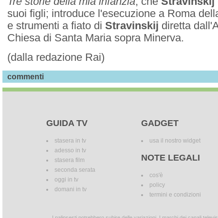
Tre storie della mia infanzia
, che
Stravinskij
suoi figli; introduce l'esecuzione a Roma del
e strumenti a fiato di
Stravinskij
diretta dall'
Chiesa di Santa Maria sopra Minerva.
(dalla redazione Rai)
commenti
GUIDA TV
GADGET
stasera in tv
usa il nostro widget
adesso in tv
NOTE LEGALI
stasera film
seconda serata
cos'è
oggi in tv
policy
domani in tv
termini e condizioni
I palinsesti potrebbero subire delle variazioni. I marchi dei canali tele