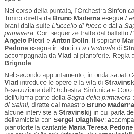
Nel corso della puntata, l’Orchestra Sinfonica
Torino diretta da
Bruno Maderna
esegue
Feu
brani dalla suite
L'uccello di fuoco
e dalla
Sag
primavera
. Con sequenze tratte dal balletto
P
Angelo Pietri
e
Anton Dolin
. Il soprano
Mar
Pedone
esegue in studio
La Pastorale
di
Str
accompagnata da
Vlad
al pianoforte. Regia 
Brignole
.
Nel secondo appuntamento, in onda sabato 
Vlad
introduce le opere e la vita di
Stravinsk
l'esecuzione dell'Orchestra Sinfonica e Coro 
dell'ultima parte della
Sagra della primavera
e
di Salmi
, dirette dal maestro
Bruno Madern
alcune interviste a
Stravinskij
in cui parla de
dell'amicizia con
Sergei Diaghilev
; accompag
pianoforte la cantante
Maria Teresa Pedone