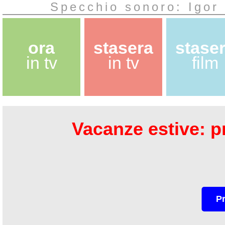
Specchio sonoro: Igor 
ora
stasera
stase
in tv
in tv
film
Vacanze estive: pr
P