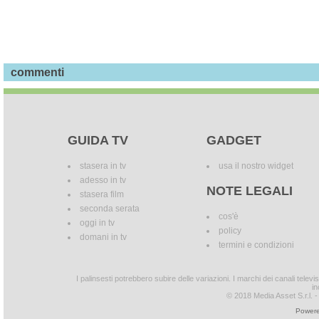
commenti
GUIDA TV
GADGET
stasera in tv
usa il nostro widget
adesso in tv
NOTE LEGALI
stasera film
seconda serata
cos'è
oggi in tv
policy
domani in tv
termini e condizioni
I palinsesti potrebbero subire delle variazioni. I marchi dei canali tele
in
© 2018 Media Asset S.r.l. - T
Powere