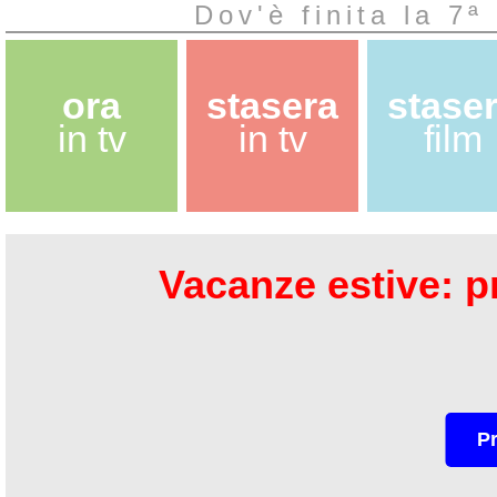
Dov'è finita la 7
ora
stasera
stase
in tv
in tv
film
Vacanze estive: pr
P