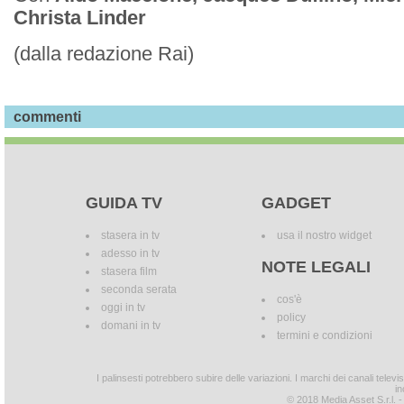
Christa Linder
(dalla redazione Rai)
commenti
GUIDA TV
GADGET
stasera in tv
usa il nostro widget
adesso in tv
NOTE LEGALI
stasera film
seconda serata
cos'è
oggi in tv
policy
domani in tv
termini e condizioni
I palinsesti potrebbero subire delle variazioni. I marchi dei canali tele
in
© 2018 Media Asset S.r.l. - T