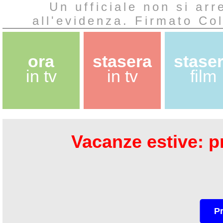
Un ufficiale non si ar
all'evidenza. Firmato Col
ora
stasera
stase
in tv
in tv
film
Vacanze estive: pr
P