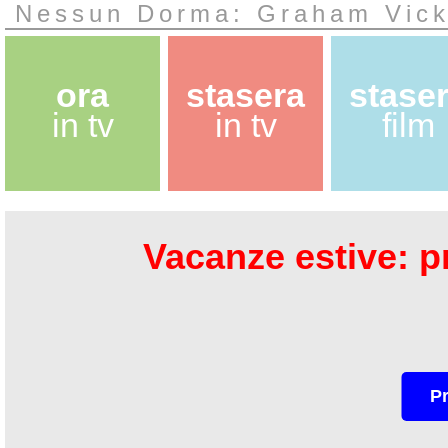
Nessun Dorma: Graham Vick 
ora
stasera
stase
in tv
in tv
film
Vacanze estive: pr
P