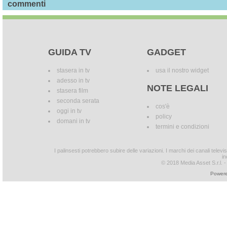
commenti
GUIDA TV
GADGET
stasera in tv
usa il nostro widget
adesso in tv
NOTE LEGALI
stasera film
seconda serata
cos'è
oggi in tv
policy
domani in tv
termini e condizioni
I palinsesti potrebbero subire delle variazioni. I marchi dei canali tele
in
© 2018 Media Asset S.r.l. - T
Powere